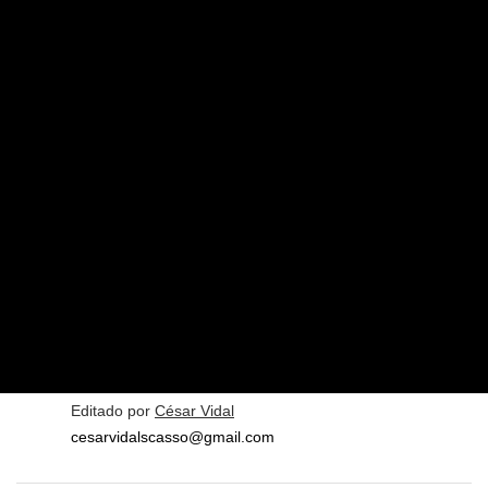
Editado por
César Vidal
cesarvidalscasso@gmail.com