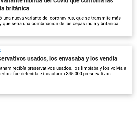
variante híbrida del Covid que combina las
la británica
 una nueva variante del coronavirus, que se transmite más
 y que sería una combinación de las cepas india y británica
S
ervativos usados, los envasaba y los vendía
etnam recibía preservativos usados, los limpiaba y los volvía a
erlos: fue detenida e incautaron 345.000 preservativos