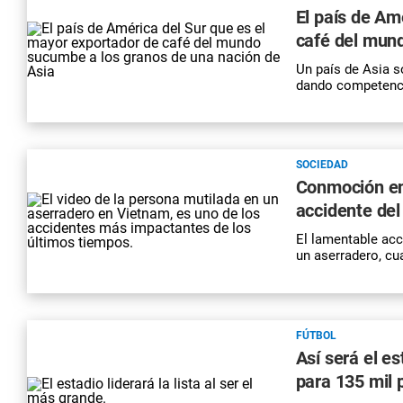
El país de Am
café del mun
Un país de Asia s
dando competenci
SOCIEDAD
Conmoción en 
accidente del
El lamentable ac
un aserradero, cu
FÚTBOL
Así será el e
para 135 mil 