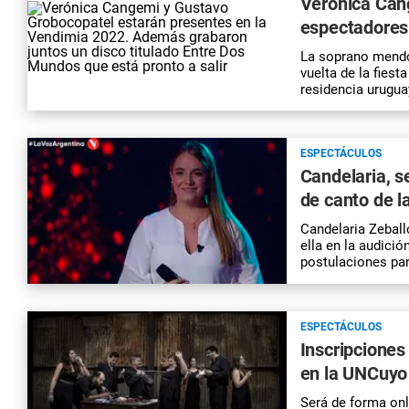
Verónica Can
espectadores 
La soprano mendoc
vuelta de la fiest
residencia urugua
ESPECTÁCULOS
Candelaria, s
de canto de l
Candelaria Zeball
ella en la audició
postulaciones pa
ESPECTÁCULOS
Inscripciones
en la UNCuyo
Será de forma onli