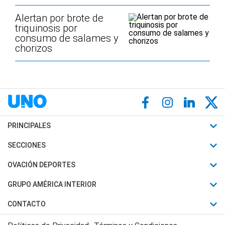
Alertan por brote de
triquinosis por
consumo de salames y
chorizos
PRINCIPALES
Últimas Noticias
SECCIONES
Política
Horóscopo
OVACIÓN DEPORTES
Sociedad
Motores
Fútbol
GRUPO AMÉRICA INTERIOR
Policiales
Recetas
Mundial
Canal 7 en Vivo
CONTACTO
Judiciales
Trucos caseros
Automovilismo
Radio Nihuil
Acerca de Nosotros