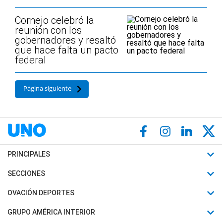
Cornejo celebró la
reunión con los
gobernadores y resaltó
que hace falta un pacto
federal
Página siguiente
PRINCIPALES
Últimas Noticias
SECCIONES
Política
Horóscopo
OVACIÓN DEPORTES
Sociedad
Motores
Fútbol
GRUPO AMÉRICA INTERIOR
Policiales