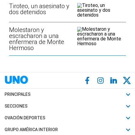
Tiroteo, un asesinato y
dos detenidos
Molestaron y
escracharon a una
enfermera de Monte
Hermoso
PRINCIPALES
Últimas Noticias
SECCIONES
Política
Horóscopo
OVACIÓN DEPORTES
Sociedad
Motores
Fútbol
GRUPO AMÉRICA INTERIOR
Policiales