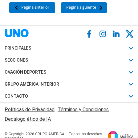
Página anterior
Página siguiente
PRINCIPALES
Últimas Noticias
SECCIONES
Política
Horóscopo
OVACIÓN DEPORTES
Sociedad
Motores
Fútbol
GRUPO AMÉRICA INTERIOR
Policiales
Recetas
Mundial
Canal 7 en Vivo
CONTACTO
Judiciales
Trucos caseros
Automovilismo
Radio Nihuil
Acerca de Nosotros
Economia
Políticas de Privacidad
Términos y Condiciones
Series y Películas
Rugby
FM UNA
Contactanos
Decálogo ético de IA
Edictos y Solicitadas
Tenis
Radio Brava
Newsletter
Básquet
© Copyright 2026 GRUPO AMERICA – Todos los derechos
San Juan 8