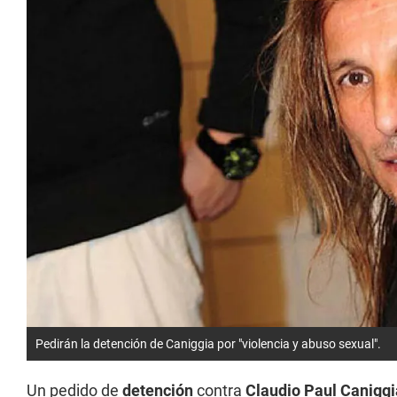
Pedirán la detención de Caniggia por "violencia y abuso sexual".
Un pedido de
detención
contra
Claudio Paul Caniggi