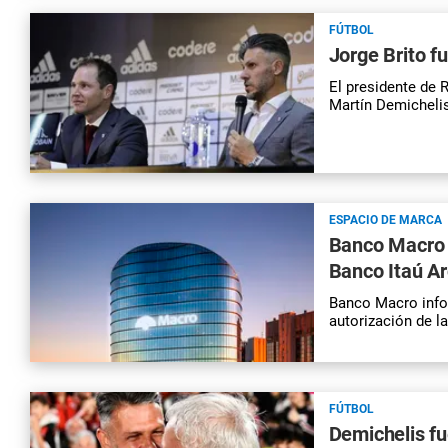
FÚTBOL
Jorge Brito f
El presidente de R
Martín Demichelis
ESPACIO DE MARCA
Banco Macro 
Banco Itaú A
Banco Macro infor
autorización de l
FÚTBOL
Demichelis fue