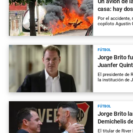
Un avión de l
casa: hay do
Por el accidente, 
copiloto Agustín 
FÚTBOL
Jorge Brito f
Juanfer Quint
El presidente de R
la institución de
FÚTBOL
Jorge Brito l
Demichelis de
El titular de River