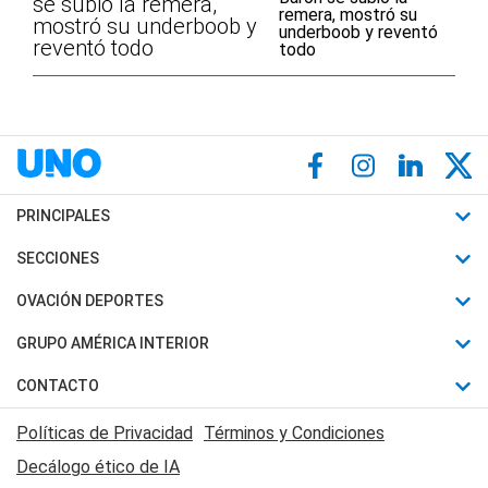
se subió la remera,
mostró su underboob y
reventó todo
PRINCIPALES
Últimas Noticias
SECCIONES
Política
Horóscopo
OVACIÓN DEPORTES
Sociedad
Motores
Fútbol
GRUPO AMÉRICA INTERIOR
Policiales
Recetas
Mundial
Canal 7 en Vivo
CONTACTO
Judiciales
Trucos caseros
Automovilismo
Radio Nihuil
Acerca de Nosotros
Economia
Políticas de Privacidad
Términos y Condiciones
Series y Películas
Rugby
FM UNA
Contactanos
Decálogo ético de IA
Edictos y Solicitadas
Tenis