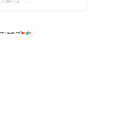
by J MENA (@jmena)
exclusivas en