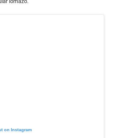
ular lomazo.
st on Instagram