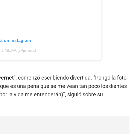
st on Instagram
by J MENA (@jmena)
Fernet"
, comenzó escribiendo divertida. "Pongo la foto
orque es una pena que se me vean tan poco los dientes
por la vida me entenderán)", siguió sobre su