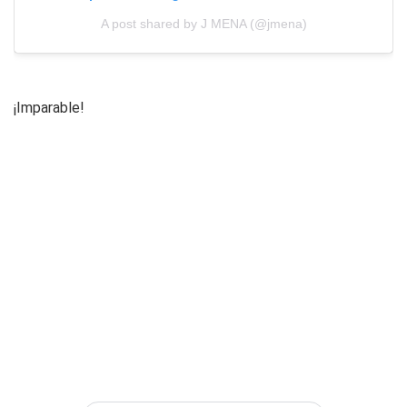
A post shared by J MENA (@jmena)
¡Imparable!