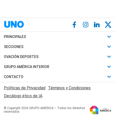
PRINCIPALES
Últimas Noticias
SECCIONES
Política
Horóscopo
OVACIÓN DEPORTES
Sociedad
Motores
Fútbol
GRUPO AMÉRICA INTERIOR
Policiales
Recetas
Mundial
Canal 7 en Vivo
CONTACTO
Judiciales
Trucos caseros
Automovilismo
Radio Nihuil
Acerca de Nosotros
Economia
Políticas de Privacidad
Términos y Condiciones
Series y Películas
Rugby
FM UNA
Contactanos
Decálogo ético de IA
Edictos y Solicitadas
Tenis
Radio Brava
Newsletter
Básquet
© Copyright 2026 GRUPO AMERICA – Todos los derechos
San Juan 8
reservados