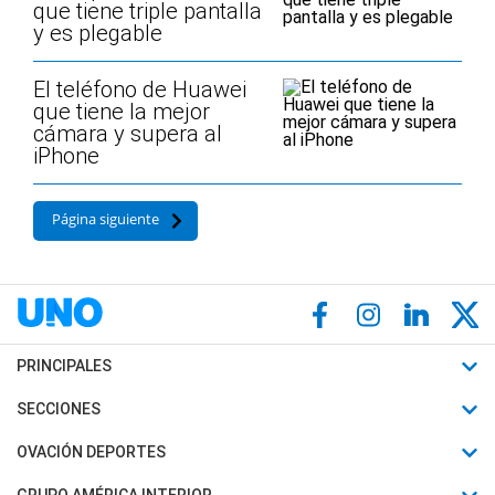
que tiene triple pantalla
y es plegable
El teléfono de Huawei
que tiene la mejor
cámara y supera al
iPhone
Página siguiente
PRINCIPALES
Últimas Noticias
SECCIONES
Política
Horóscopo
OVACIÓN DEPORTES
Sociedad
Motores
Fútbol