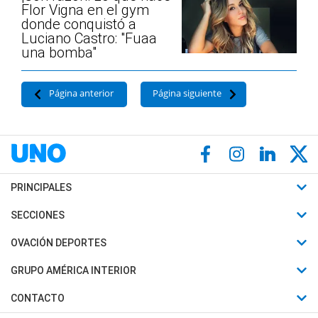
Flor Vigna en el gym
donde conquistó a
Luciano Castro: "Fuaa
una bomba"
Página anterior
Página siguiente
PRINCIPALES
Últimas Noticias
SECCIONES
Política
Horóscopo
OVACIÓN DEPORTES
Sociedad
Motores
Fútbol
GRUPO AMÉRICA INTERIOR
Policiales
Recetas
Mundial
Canal 7 en Vivo
CONTACTO
Judiciales
Trucos caseros
Automovilismo