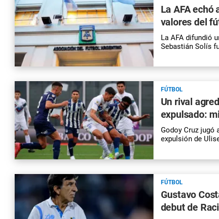
La AFA echó a
valores del fú
La AFA difundió 
Sebastián Solís fu
FÚTBOL
Un rival agre
expulsado: mi
Godoy Cruz jugó a
expulsión de Ulis
FÚTBOL
Gustavo Costa
debut de Raci