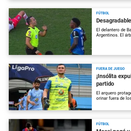
FÚTBOL
Desagradable: 
El delantero de Ba
Argentinos. El árbi
FUERA DE JUEGO
¡Insólita exp
partido
El arquero protag
orinar fuera de l
FÚTBOL