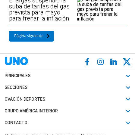
Enargas suspendió la
suba de tarifas del gas
prevista para mayo
para frenar la inflación
Página siguiente
PRINCIPALES
Últimas Noticias
SECCIONES
Política
Horóscopo
OVACIÓN DEPORTES
Sociedad
Motores
Fútbol
GRUPO AMÉRICA INTERIOR
Policiales
Recetas
Mundial
Canal 7 en Vivo
CONTACTO
Judiciales
Trucos caseros
Automovilismo
Radio Nihuil
Acerca de Nosotros