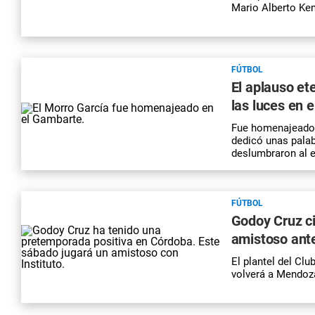
Mario Alberto Kem
FÚTBOL
El aplauso et
las luces en 
Fue homenajeado e
dedicó unas palab
deslumbraron al 
FÚTBOL
Godoy Cruz c
amistoso ante
El plantel del Cl
volverá a Mendoza