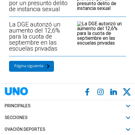
por un presunto delito
de instancia sexual
La DGE autorizó un
aumento del 12,6%
para la cuota de
septiembre en las
escuelas privadas
Página siguiente
PRINCIPALES
Últimas Noticias
SECCIONES
Política
Horóscopo
OVACIÓN DEPORTES