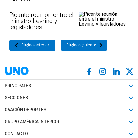
Picante reunión entre el
ministro Levrino y
legisladores
Página anterior
Página siguiente
PRINCIPALES
Últimas Noticias
SECCIONES
Política
Horóscopo
OVACIÓN DEPORTES
Sociedad
Motores
Fútbol
GRUPO AMÉRICA INTERIOR
Policiales
Recetas
Mundial
Canal 7 en Vivo
CONTACTO
Judiciales