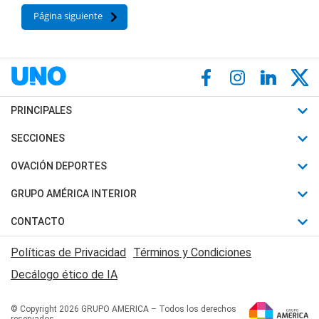
Página siguiente
PRINCIPALES
Últimas Noticias
SECCIONES
Política
Horóscopo
OVACIÓN DEPORTES
Sociedad
Motores
Fútbol
GRUPO AMÉRICA INTERIOR
Policiales
Recetas
Mundial
Canal 7 en Vivo
CONTACTO
Judiciales
Trucos caseros
Automovilismo
Radio Nihuil
Acerca de Nosotros
Economia
Políticas de Privacidad
Términos y Condiciones
Series y Películas
Rugby
FM UNA
Contactanos
Decálogo ético de IA
Edictos y Solicitadas
Tenis
Radio Brava
Newsletter
Básquet
© Copyright 2026 GRUPO AMERICA – Todos los derechos
San Juan 8
reservados