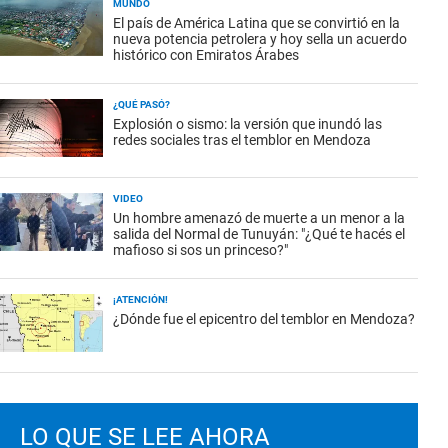
MUNDO
El país de América Latina que se convirtió en la
nueva potencia petrolera y hoy sella un acuerdo
histórico con Emiratos Árabes
¿QUÉ PASÓ?
Explosión o sismo: la versión que inundó las
redes sociales tras el temblor en Mendoza
VIDEO
Un hombre amenazó de muerte a un menor a la
salida del Normal de Tunuyán: "¿Qué te hacés el
mafioso si sos un princeso?"
¡ATENCIÓN!
¿Dónde fue el epicentro del temblor en Mendoza?
LO QUE SE LEE AHORA