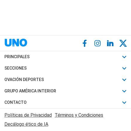
PRINCIPALES
Últimas Noticias
SECCIONES
Política
Horóscopo
OVACIÓN DEPORTES
Sociedad
Motores
Fútbol
GRUPO AMÉRICA INTERIOR
Policiales
Recetas
Mundial
Canal 7 en Vivo
CONTACTO
Judiciales
Trucos caseros
Automovilismo
Radio Nihuil
Acerca de Nosotros
Economia
Políticas de Privacidad
Términos y Condiciones
Series y Películas
Rugby
FM UNA
Contactanos
Decálogo ético de IA
Edictos y Solicitadas
Tenis
Radio Brava