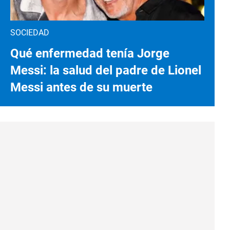
SOCIEDAD
Qué enfermedad tenía Jorge
Messi: la salud del padre de Lionel
Messi antes de su muerte