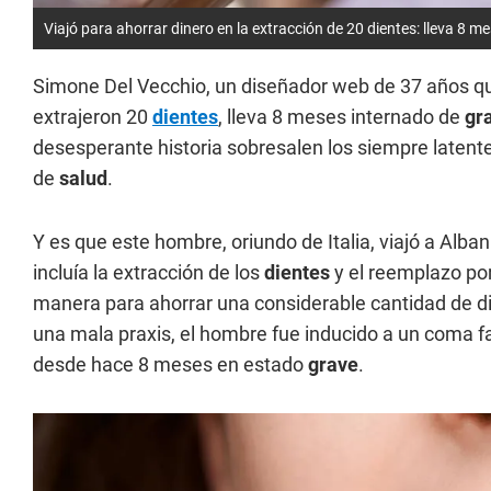
Viajó para ahorrar dinero en la extracción de 20 dientes: lleva 8 me
Simone Del Vecchio, un diseñador web de 37 años q
extrajeron 20
dientes
, lleva 8 meses internado de
gr
desesperante historia sobresalen los siempre latent
de
salud
.
Y es que este hombre, oriundo de Italia, viajó a Alb
incluía la extracción de los
dientes
y el reemplazo po
manera para ahorrar una considerable cantidad de din
una mala praxis, el hombre fue inducido a un coma 
desde hace 8 meses en estado
grave
.