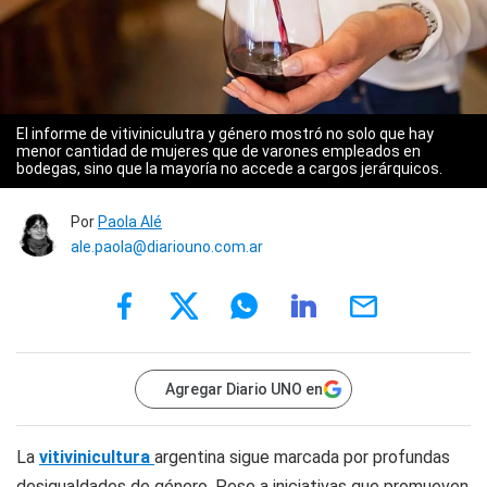
El informe de vitiviniculutra y género mostró no solo que hay
menor cantidad de mujeres que de varones empleados en
bodegas, sino que la mayoría no accede a cargos jerárquicos.
Por
Paola Alé
ale.paola@diariouno.com.ar
Agregar Diario UNO en
La
vitivinicultura
argentina sigue marcada por profundas
desigualdades de género. Pese a iniciativas que promueven