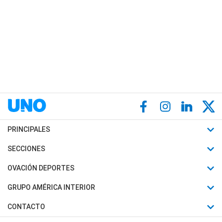
PRINCIPALES
Últimas Noticias
SECCIONES
Política
Horóscopo
OVACIÓN DEPORTES
Sociedad
Motores
Fútbol
GRUPO AMÉRICA INTERIOR
Policiales
Recetas
Mundial
Canal 7 en Vivo
CONTACTO
Judiciales
Trucos caseros
Automovilismo