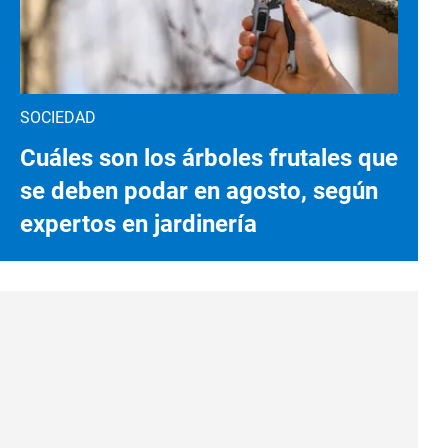
SOCIEDAD
Cuáles son los árboles frutales que
se deben podar en agosto, según
expertos en jardinería