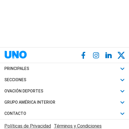
PRINCIPALES
Últimas Noticias
SECCIONES
Política
Horóscopo
OVACIÓN DEPORTES
Sociedad
Motores
Fútbol
GRUPO AMÉRICA INTERIOR
Policiales
Recetas
Mundial
Canal 7 en Vivo
CONTACTO
Judiciales
Trucos caseros
Automovilismo
Radio Nihuil
Acerca de Nosotros
Economia
Políticas de Privacidad
Términos y Condiciones
Series y Películas