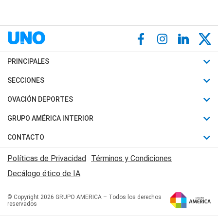
PRINCIPALES
Últimas Noticias
SECCIONES
Política
Horóscopo
OVACIÓN DEPORTES
Sociedad
Motores
Fútbol
GRUPO AMÉRICA INTERIOR
Policiales
Recetas
Mundial
Canal 7 en Vivo
CONTACTO
Judiciales
Trucos caseros
Automovilismo
Radio Nihuil
Acerca de Nosotros
Economia
Políticas de Privacidad
Términos y Condiciones
Series y Películas
Rugby
FM UNA
Contactanos
Decálogo ético de IA
Edictos y Solicitadas
Tenis
Radio Brava
Newsletter
Básquet
© Copyright 2026 GRUPO AMERICA – Todos los derechos
San Juan 8
reservados
Boxeo