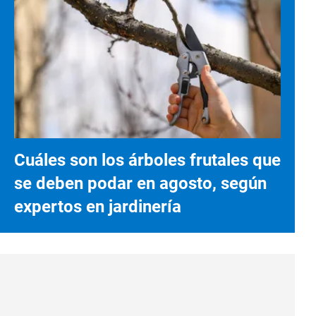
Cuáles son los árboles frutales que
se deben podar en agosto, según
expertos en jardinería