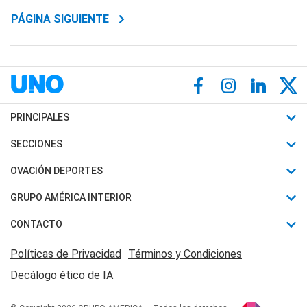
PÁGINA SIGUIENTE
PRINCIPALES
Últimas Noticias
SECCIONES
Política
Horóscopo
OVACIÓN DEPORTES
Sociedad
Motores
Fútbol
GRUPO AMÉRICA INTERIOR
Policiales
Recetas
Mundial
Canal 7 en Vivo
CONTACTO
Judiciales
Trucos caseros
Automovilismo
Radio Nihuil
Acerca de Nosotros
Economia
Políticas de Privacidad
Términos y Condiciones
Series y Películas
Rugby
FM UNA
Contactanos
Decálogo ético de IA
Edictos y Solicitadas
Tenis
Radio Brava
Newsletter
Básquet