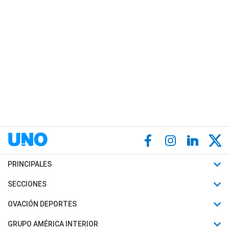
PRINCIPALES
Últimas Noticias
SECCIONES
Política
Horóscopo
OVACIÓN DEPORTES
Sociedad
Motores
Fútbol
GRUPO AMÉRICA INTERIOR