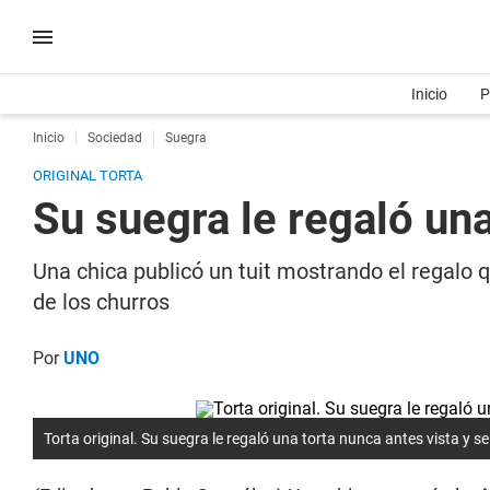
Inicio
P
Inicio
Sociedad
Suegra
ORIGINAL TORTA
Su suegra le regaló una
Una chica publicó un tuit mostrando el regalo 
de los churros
Por
UNO
Torta original. Su suegra le regaló una torta nunca antes vista y se 