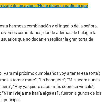
rizaje de un avión: "No le deseo a nadie lo que
 esta hermosa combinación y el ingenio de la señora.
 diversos comentarios, donde además de halagar la
 usuarios que no dudan en replicar la gran torta de
sto. Para mi próximo cumpleaños voy a tener esa torta”;
emos a tomar mate”; “Un banquete”; “Mi suegra nunca
uera”; “Hay ya quiero saber más sobre su vínculo”;
;
“Ni mi vieja me haría algo así
”, fueron algunos de los
t principal.