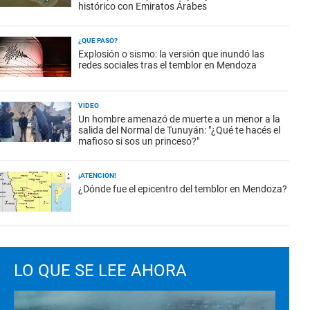
histórico con Emiratos Árabes
¿QUÉ PASÓ?
Explosión o sismo: la versión que inundó las
redes sociales tras el temblor en Mendoza
VIDEO
Un hombre amenazó de muerte a un menor a la
salida del Normal de Tunuyán: "¿Qué te hacés el
mafioso si sos un princeso?"
¡ATENCIÓN!
¿Dónde fue el epicentro del temblor en Mendoza?
LO QUE SE LEE AHORA