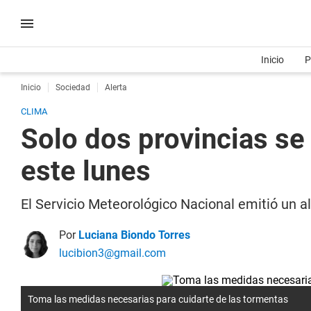
Inicio
P
Inicio
Sociedad
Alerta
CLIMA
Solo dos provincias se
este lunes
El Servicio Meteorológico Nacional emitió un al
Por
Luciana Biondo Torres
lucibion3@gmail.com
Toma las medidas necesarias para cuidarte de las tormentas