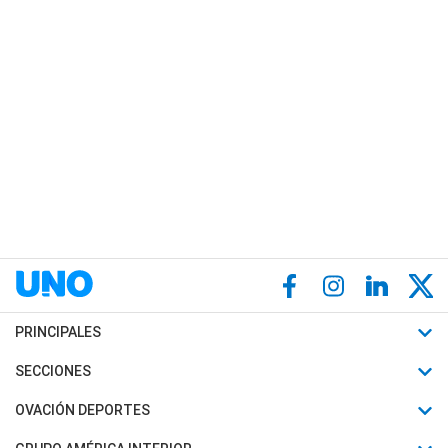
PRINCIPALES
Últimas Noticias
SECCIONES
Política
Horóscopo
OVACIÓN DEPORTES
Sociedad
Motores