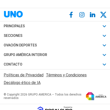
PRINCIPALES
Últimas Noticias
SECCIONES
Política
Horóscopo
OVACIÓN DEPORTES
Sociedad
Motores
Fútbol
GRUPO AMÉRICA INTERIOR
Policiales
Recetas
Mundial
Canal 7 en Vivo
CONTACTO
Judiciales
Trucos caseros
Automovilismo
Radio Nihuil
Acerca de Nosotros
Economia
Políticas de Privacidad
Términos y Condiciones
Series y Películas
Rugby
FM UNA
Contactanos
Decálogo ético de IA
Edictos y Solicitadas
Tenis
Radio Brava
Newsletter
Básquet
© Copyright 2026 GRUPO AMERICA – Todos los derechos
San Juan 8
reservados
Boxeo
Fuera de Juego