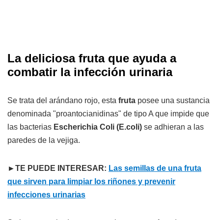
La deliciosa fruta que ayuda a
combatir la infección urinaria
Se trata del arándano rojo, esta
fruta
posee una sustancia
denominada "proantocianidinas" de tipo A que impide que
las bacterias
Escherichia Coli
(
E.coli
)
se adhieran a las
paredes de la vejiga.
►TE PUEDE INTERESAR:
Las semillas de una fruta
que sirven para limpiar los riñones y prevenir
infecciones urinarias