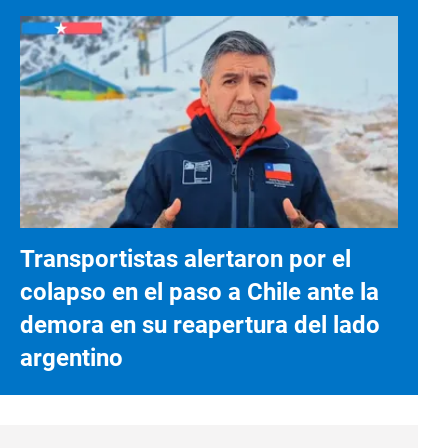
Transportistas alertaron por el
colapso en el paso a Chile ante la
demora en su reapertura del lado
argentino