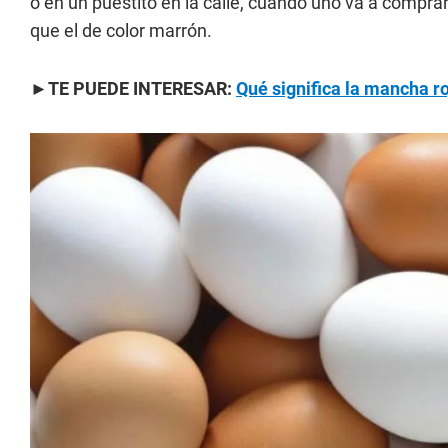
o en un puestito en la calle, cuando uno va a compra
que el de color marrón.
►TE PUEDE INTERESAR:
Qué significa la mancha r