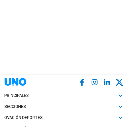
PRINCIPALES
Últimas Noticias
SECCIONES
Política
Horóscopo
OVACIÓN DEPORTES
Sociedad
Motores