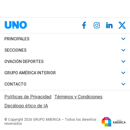
PRINCIPALES
Últimas Noticias
SECCIONES
Política
Horóscopo
OVACIÓN DEPORTES
Sociedad
Motores
Fútbol
GRUPO AMÉRICA INTERIOR
Policiales
Recetas
Mundial
Canal 7 en Vivo
CONTACTO
Judiciales
Trucos caseros
Automovilismo
Radio Nihuil
Acerca de Nosotros
Economia
Políticas de Privacidad
Términos y Condiciones
Series y Películas
Rugby
FM UNA
Contactanos
Decálogo ético de IA
Edictos y Solicitadas
Tenis
Radio Brava
Newsletter
Básquet
© Copyright 2026 GRUPO AMERICA – Todos los derechos
San Juan 8
reservados
Boxeo