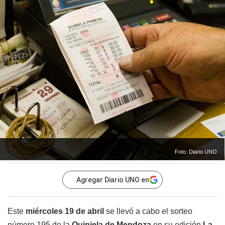
Foto: Diario UNO
Agregar Diario UNO en
Este
miércoles 19
de abril
se llevó a cabo el sorteo
número 195 de la
Quiniela de Mendoza
en su edición
La