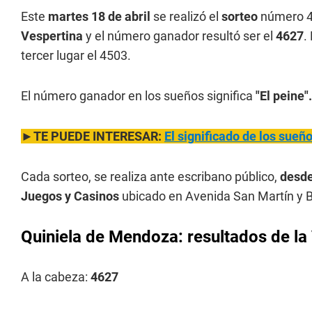
Este
martes 18 de abril
se realizó el
sorteo
número 4
Vespertina
y el número ganador resultó ser el
4627
.
tercer lugar el 4503.
El número ganador en los sueños significa
"El peine".
►TE PUEDE INTERESAR:
El significado de los sue
Cada sorteo, se realiza ante escribano público,
desde
Juegos y Casinos
ubicado en Avenida San Martín y B
Quiniela de Mendoza: resultados de la 
A la cabeza:
4627