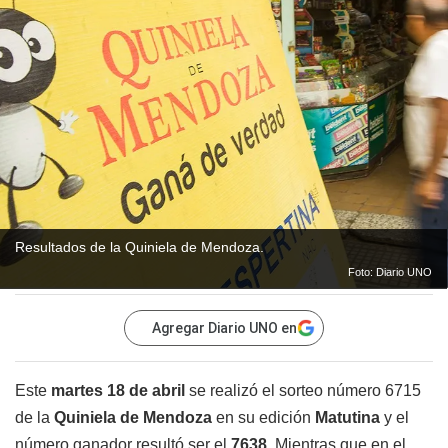
Resultados de la Quiniela de Mendoza.
Foto: Diario UNO
Agregar Diario UNO en
Este
martes 18 de abril
se realizó el sorteo número 6715
de la
Quiniela de Mendoza
en su edición
Matutina
y el
número ganador resultó ser el
7638
. Mientras que en el