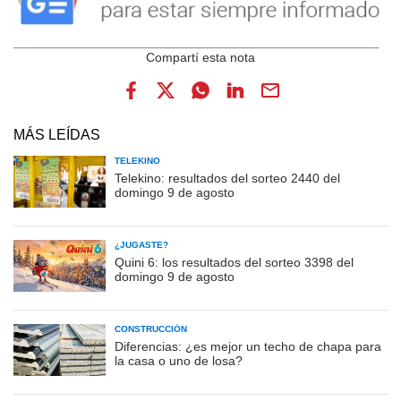
MÁS LEÍDAS
TELEKINO
Telekino: resultados del sorteo 2440 del
domingo 9 de agosto
¿JUGASTE?
Quini 6: los resultados del sorteo 3398 del
domingo 9 de agosto
CONSTRUCCIÓN
Diferencias: ¿es mejor un techo de chapa para
la casa o uno de losa?