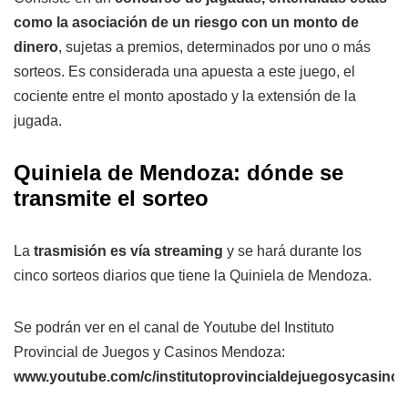
como la asociación de un riesgo con un monto de
dinero
, sujetas a premios, determinados por uno o más
sorteos. Es considerada una apuesta a este juego, el
cociente entre el monto apostado y la extensión de la
jugada.
Quiniela de Mendoza: dónde se
transmite el sorteo
La
trasmisión es vía streaming
y se hará durante los
cinco sorteos diarios que tiene la Quiniela de Mendoza.
Se podrán ver en el canal de Youtube del Instituto
Provincial de Juegos y Casinos Mendoza:
www.youtube.com/c/institutoprovincialdejuegosycasin