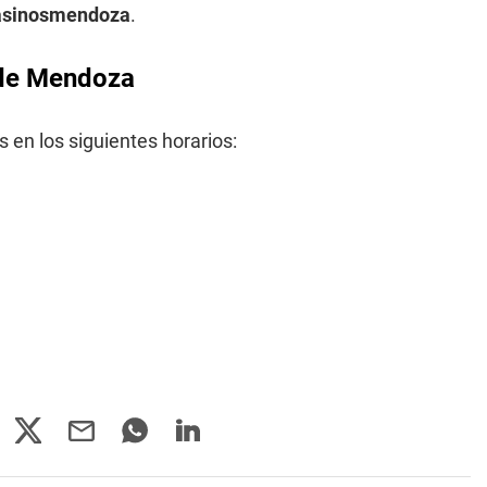
casinosmendoza
.
a de Mendoza
 en los siguientes horarios: