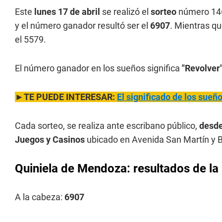
Este
lunes 17 de abril
se realizó el
sorteo
número 14
y el número ganador resultó ser el
6907
. Mientras qu
el 5579.
El número ganador en los sueños significa
"Revolver"
►TE PUEDE INTERESAR:
El significado de los sue
Cada sorteo, se realiza ante escribano público,
desde
Juegos y Casinos
ubicado en Avenida San Martín y B
Quiniela de Mendoza: resultados de la 
A la cabeza:
6907