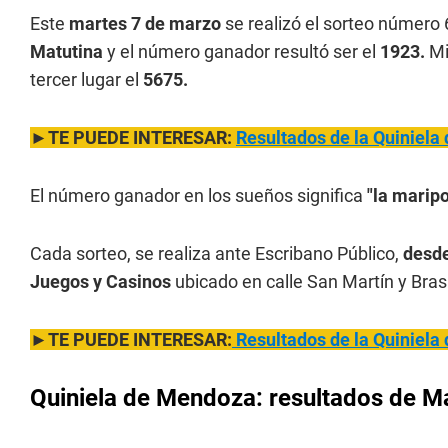
Este
martes 7 de marzo
se realizó el sorteo número
Matutina
y el número ganador resultó ser el
1923.
Mi
tercer lugar el
5675.
►TE PUEDE INTERESAR:
Resultados de la Quiniela
El número ganador en los sueños significa
"la marip
Cada sorteo, se realiza ante Escribano Público,
desde
Juegos y Casinos
ubicado en calle San Martín y Bras
►TE PUEDE INTERESAR:
Resultados de la Quiniela
Quiniela de Mendoza: resultados de Ma