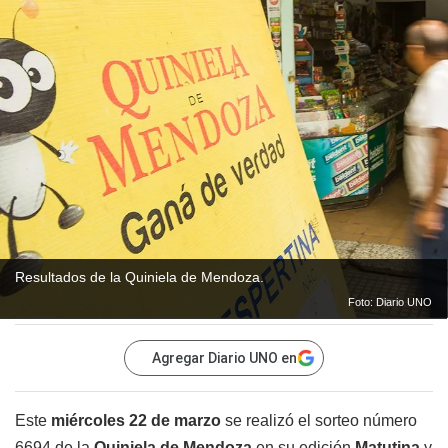
Resultados de la Quiniela de Mendoza.
Foto: Diario UNO
Agregar Diario UNO en
Este
miércoles 22 de marzo
se realizó el sorteo número
6694 de la
Quiniela de Mendoza
en su edición
Matutina
y