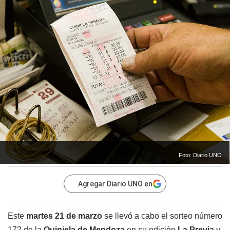
Foto: Diario UNO
Agregar Diario UNO en
Este
martes 21 de marzo
se llevó a cabo el sorteo número
172 de la
Quiniela de Mendoza
en su edición
La
Previa
y