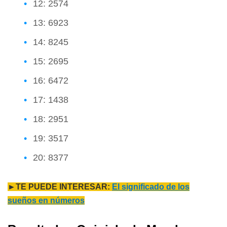
12: 2574
13: 6923
14: 8245
15: 2695
16: 6472
17: 1438
18: 2951
19: 3517
20: 8377
►TE PUEDE INTERESAR:
El significado de los
sueños en números