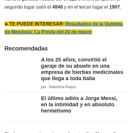
segundo lugar salió el
4846
y en el tercer lugar el
1907
.
►TE PUEDE INTERESAR:
Resultados de la Quiniela
de Mendoza: La Previa del 20 de marzo
Recomendadas
A los 25 años, convirtió el
garaje de su abuelo en una
empresa de hierbas medicinales
que llega a toda Italia
por Valentina Araya
El último adiós a Jorge Messi,
en la intimidad y en absoluto
hermetismo