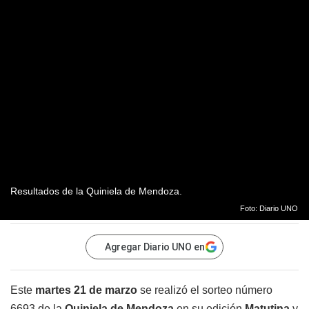
Resultados de la Quiniela de Mendoza.
Foto: Diario UNO
Agregar Diario UNO en
Este
martes 21 de marzo
se realizó el sorteo número
6693 de la
Quiniela de Mendoza
en su edición
Matutina
y