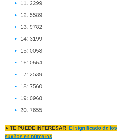
11: 2299
12: 5589
13: 9782
14: 3199
15: 0058
16: 0554
17: 2539
18: 7560
19: 0968
20: 7655
►TE PUEDE INTERESAR:
El significado de los
sueños en números